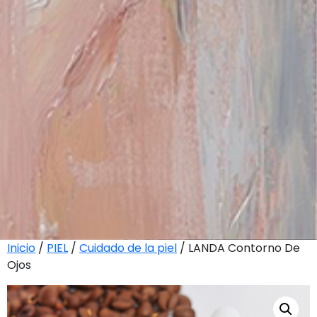
Inicio
/
PIEL
/
Cuidado de la piel
/ LANDA Contorno De
Ojos