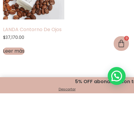
LANDA Contorno De Ojos
$
37,170.00
Leer más
5% OFF abonando con tra
Descartar
Encontranos en
Belgrano 401 - Bahía Blanca
+54 291 440 2999
info@indigomakeup.com.ar
¡Seguínos!