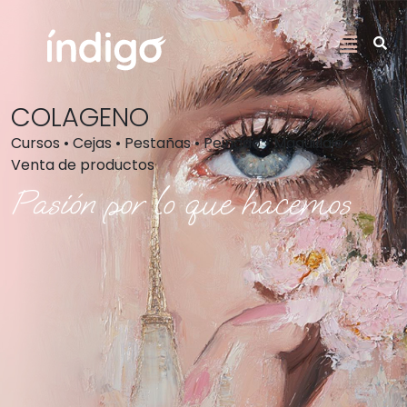
COLAGENO
Cursos • Cejas • Pestañas • Peinado • Maquillaje •
Venta de productos
Pasión por lo que hacemos