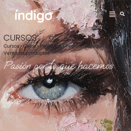
CURSOS
Cursos • Cejas • Pestañas • Peinado • Maquillaje •
Venta de productos
Pasión por lo que hacemos