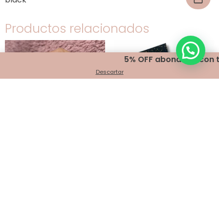
Productos relacionados
5% OFF abonando con trans
Descartar
GLOW BODY ART –
PINCELES PROFESIONALES –
Pigmento Iluminador color
Paleta de sombras TRUE
FLASH BLUE- Cod. 1105
BASICS
$
24,300.00
$
33,000.00
Agregar al carrito
Leer más