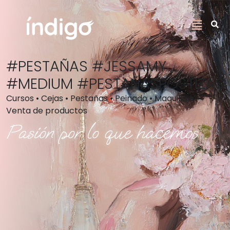
#PESTAÑAS #JESSAMY
#MEDIUM #PESTAÑASPOSTIZAS
Cursos • Cejas • Pestañas • Peinado • Maquillaje •
Venta de productos
Pasión por lo que hacemos