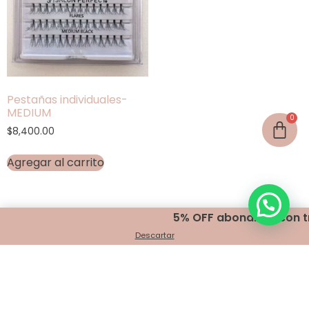
Pestañas individuales-
MEDIUM
$
8,400.00
Agregar al carrito
5% OFF abonando con tra
Descartar
Encontranos en
Belgrano 401 - Bahía Blanca
+54 291 440 2999
info@indigomakeup.com.ar