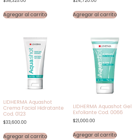
$
38,325.00
$
24,720.00
Agregar al carrito
Agregar al carrito
LIDHERMA Aquashot
LIDHERMA Aquashot Gel
Crema Facial Hidratante
Exfoliante Cod. 0066
Cod. 0123
$
21,000.00
$
33,600.00
Agregar al carrito
Agregar al carrito