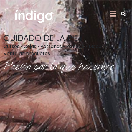
CUIDADO DE LA PIEL
Cursos • Cejas • Pestañas • Peinado • Maquillaje •
Venta de productos
Pasión por lo que hacemos