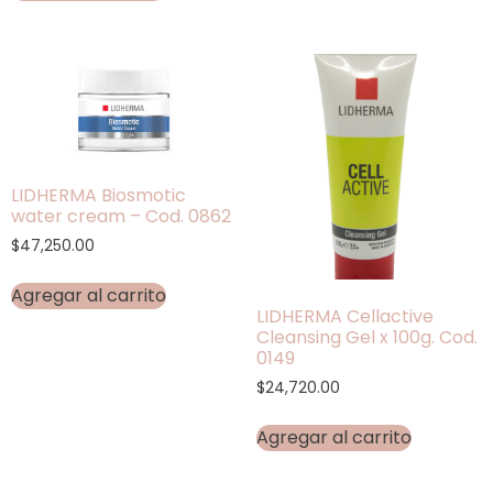
LIDHERMA Biosmotic
water cream – Cod. 0862
$
47,250.00
Agregar al carrito
LIDHERMA Cellactive
Cleansing Gel x 100g. Cod.
0149
$
24,720.00
Agregar al carrito