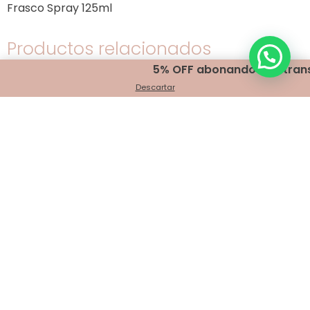
Frasco Spray 125ml
Productos relacionados
5% OFF abonando con transfere
Descartar
LIDHERMA ADN
Polimerizado Cod.0122
$
32,300.00
Agregar al carrito
LIDHERMA Jabón líquido-
Cod. 0069
$
29,400.00
Agregar al carrito