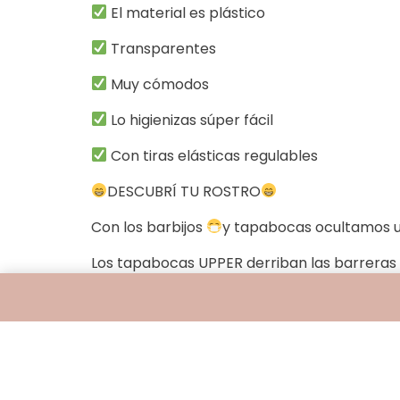
El material es plástico
Transparentes
Muy cómodos
Lo higienizas súper fácil
Con tiras elásticas regulables
DESCUBRÍ TU ROSTRO
Con los barbijos
y tapabocas ocultamos u
Los tapabocas UPPER derriban las barreras 
Ideal para escuelas, en especial de sordos 
persona que trabaja con su rostro y los ges
IMPORTANTE