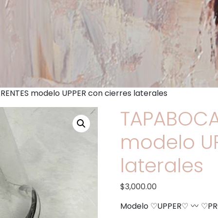
NTES modelo UPPER con cierres laterales
TAPABOCA
modelo UP
laterales
$
3,000.00
Modelo ♡UPPER♡
♡PR