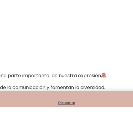
na parte importante de nuestra expresión
.
de la comunicación y fomentan la diversidad.
5% OFF abonando con transfere
e hipoacúsicos y para toda
Descartar
tos son imprescindibles.