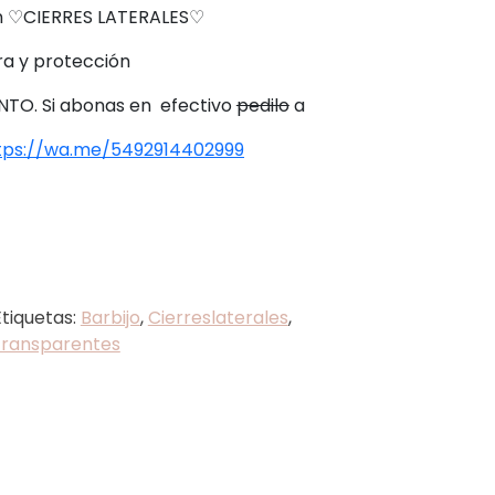
n ♡CIERRES LATERALES♡
a y protección
TO. Si abonas en efectivo
pedilo
a
tps://wa.me/5492914402999
Etiquetas:
Barbijo
,
Cierreslaterales
,
ransparentes