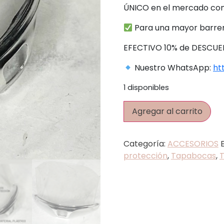
ÚNICO en el mercado co
Para una mayor barrer
EFECTIVO 10% de DESCUEN
Nuestro WhatsApp:
ht
1 disponibles
Agregar al carrito
Categoría:
ACCESORIOS
protección
,
Tapabocas
,
T