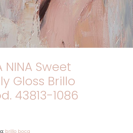
 NINA Sweet
y Gloss Brillo
od. 43813-1086
ta:
brillo boca