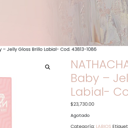
Jelly Gloss Brillo Labial- Cod. 43813-1086
NATHACHA
Baby – Jell
Labial- C
$
23,730.00
Agotado
Categoría:
LABIOS
Etique