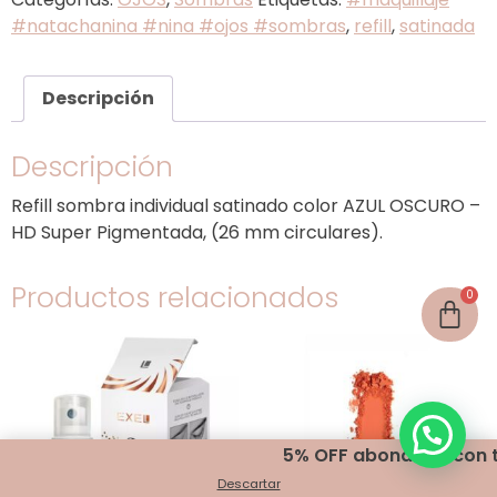
#natachanina #nina #ojos #sombras
,
refill
,
satinada
Descripción
Descripción
Refill sombra individual satinado color AZUL OSCURO –
HD Super Pigmentada, (26 mm circulares).
Productos relacionados
5% OFF abonando con tran
Descartar