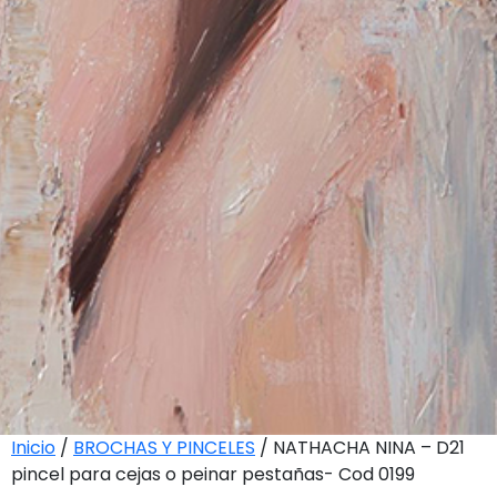
Inicio
/
BROCHAS Y PINCELES
/ NATHACHA NINA – D21
pincel para cejas o peinar pestañas- Cod 0199