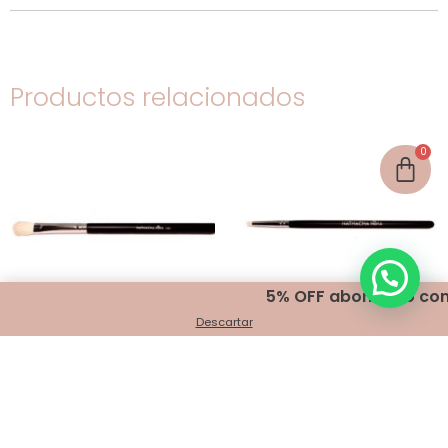
Productos relacionados
5% OFF abonando con tran
Descartar
NATHACHA NINA Blender
NATHACHA NINA pincel mini
D29 pelo natural blanco –
pino D19 – Cod. 0794
Cod. 0480
$
31,980.00
$
27,560.00