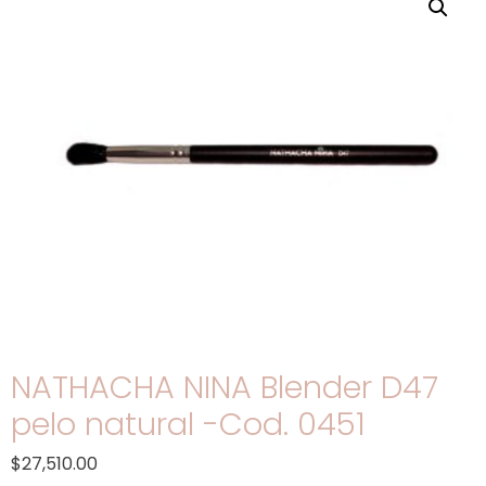
NATHACHA NINA Blender D47
pelo natural -Cod. 0451
$
27,510.00