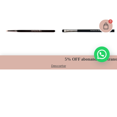
5% OFF abonando con transferen
NATHACHA NINA pincel mini
NATHACHA NINA Pincel
Descartar
pino D19 – Cod. 0794
Chato esfumino D42-
Cod. 0446
$
31,980.00
$
29,245.00
Agregar al carrito
Agregar al carrito