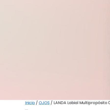
Inicio
/
OJOS
/ LANDA Labial Multipropósito 