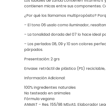
Los labiales de Landa contienen Vitamina E 
contienen micas entre sus componentes. Co
¿Por qué los llamamos multipropósito? Porq
– El tono 06 usalo como iluminador, resaltan
– La tonalidad dorada del 07 lo hace ideal 
– Los perlados 08, 09 y 10 son colores per
párpados.
Presentación: 2 grs
Envase: retráctil de plástico (PS) reciclable
Información Adicional:
100% ingredientes naturales
No testeado en animales
Fórmula vegana
ANMAT – Res. 155/98 MSyAS. Elaborador Leg