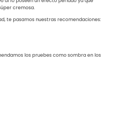
06 al 10 poseen un efecto perlado ya que
 súper cremosa.
idad, te pasamos nuestras recomendaciones:
ecomendamos los pruebes como sombra en los