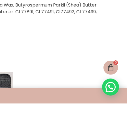
ba Wax, Butyrospermum Parkii (Shea) Butter,
ener: CI 77891, CI 77491, CI77492, CI 77499,