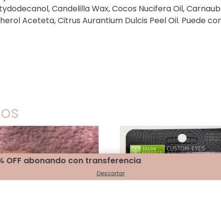
ctydodecanol, Candelilla Wax, Cocos Nucifera Oil, Carnau
erol Aceteta, Citrus Aurantium Dulcis Peel Oil. Puede cont
dos
rencia
Descartar