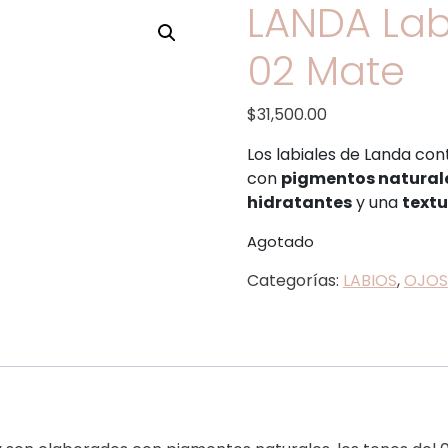
LANDA Lab
02 Mate
$
31,500.00
Los labiales de Landa co
con
pigmentos natural
hidratantes
y una
text
Agotado
Categorías:
LABIOS
,
OJOS