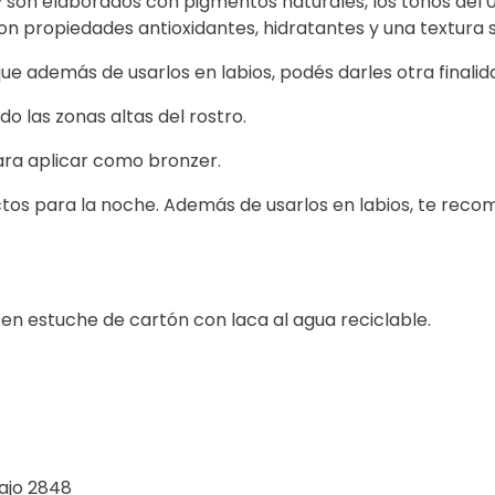
y son elaborados con pigmentos naturales, los tonos del 
n propiedades antioxidantes, hidratantes y una textura
ue además de usarlos en labios, podés darles otra final
do las zonas altas del rostro.
para aplicar como bronzer.
fectos para la noche. Además de usarlos en labios, te r
, en estuche de cartón con laca al agua reciclable.
ajo 2848