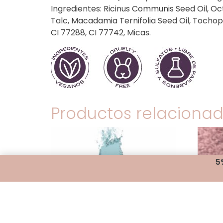
Ingredientes: Ricinus Communis Seed Oil, O
Talc, Macadamia Ternifolia Seed Oil, Tochoph
CI 77288, CI 77742, Micas.
Productos relaciona
5% OFF abonando con transfe