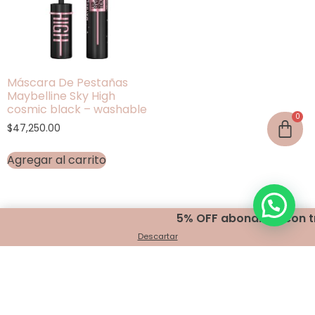
Máscara De Pestañas
Maybelline Sky High
cosmic black – washable
$
47,250.00
Agregar al carrito
5% OFF abonando con tra
Descartar
Encontranos en
Belgrano 401 - Bahía Blanca
+54 291 440 2999
info@indigomakeup.com.ar