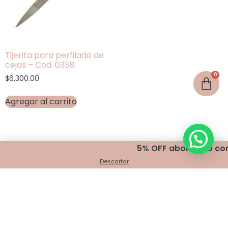
Tijerita para perfilado de
cejas – Cod. 0358
$
6,300.00
Agregar al carrito
5% OFF abonando con t
Descartar
Encontranos en
Belgrano 401 - Bahía Blanca
+54 291 440 2999
info@indigomakeup.com.ar
¡Seguínos!