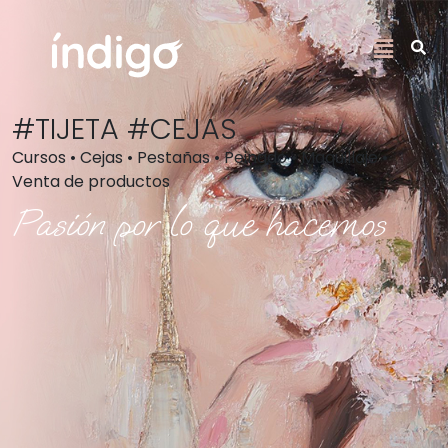
#TIJETA #CEJAS
Cursos • Cejas • Pestañas • Peinado • Maquillaje •
Venta de productos
Pasión por lo que hacemos