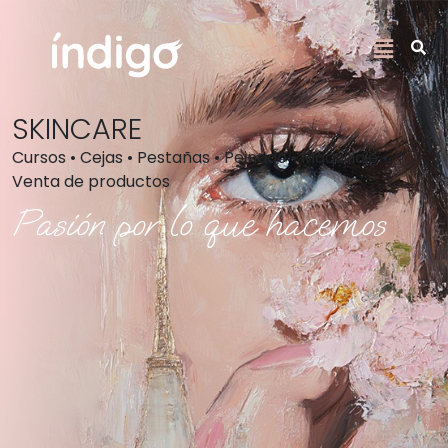
SKINCARE
Cursos • Cejas • Pestañas • Peinado • Maquillaje •
Venta de productos
Pasión por lo que hacemos