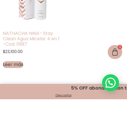
NATHACHA NINA- Stay
Clean Agua Micelar 4 en 1
-Cod. 0997
$
23,100.00
Leer más
5% OFF abonando con tra
Descartar
Encontranos en
Belgrano 401 - Bahía Blanca
+54 291 440 2999
info@indigomakeup.com.ar