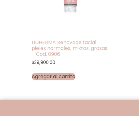
LIDHERMA Renovage facial
pieles normales, mixtas, grasas
– Cod. 0906
$
39,900.00
Agregar al carrito
Encontranos en
Belgrano 401 - Bahía Blanca