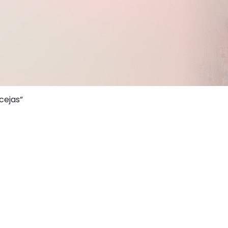
cejas”