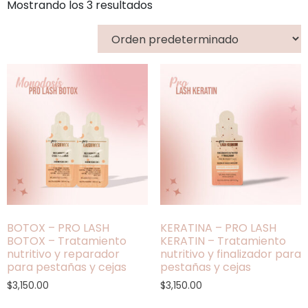
Mostrando los 3 resultados
BOTOX – PRO LASH
KERATINA – PRO LASH
BOTOX – Tratamiento
KERATIN – Tratamiento
nutritivo y reparador
nutritivo y finalizador para
para pestañas y cejas
pestañas y cejas
$
3,150.00
$
3,150.00