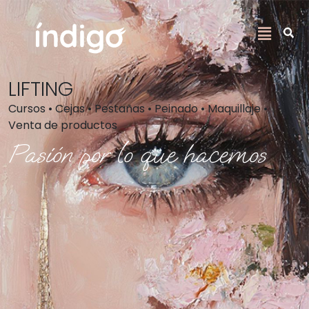
LIFTING
Cursos • Cejas • Pestañas • Peinado • Maquillaje •
Venta de productos
Pasión por lo que hacemos