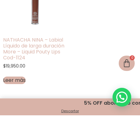
NATHACHA NINA – Labial
Líquido de larga duración
More – Liquid Pouty Lips
Cod-1124
$
19,950.00
Leer más
5% OFF abonando con t
Descartar
Encontranos en
Belgrano 401 - Bahía Blanca
+54 291 440 2999
info@indigomakeup.com.ar