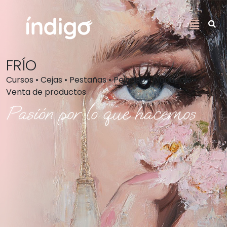
FRÍO
Cursos • Cejas • Pestañas • Peinado • Maquillaje •
Venta de productos
Pasión por lo que hacemos