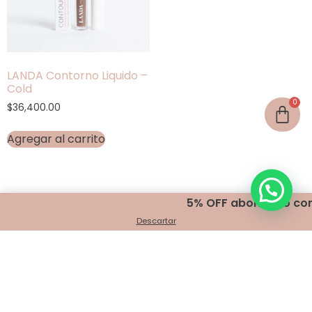
LANDA Contorno Liquido –
Cold
$
36,400.00
Agregar al carrito
5% OFF abonando con t
Descartar
Encontranos en
Belgrano 401 - Bahía Blanca
+54 291 440 2999
info@indigomakeup.com.ar
¡Seguínos!