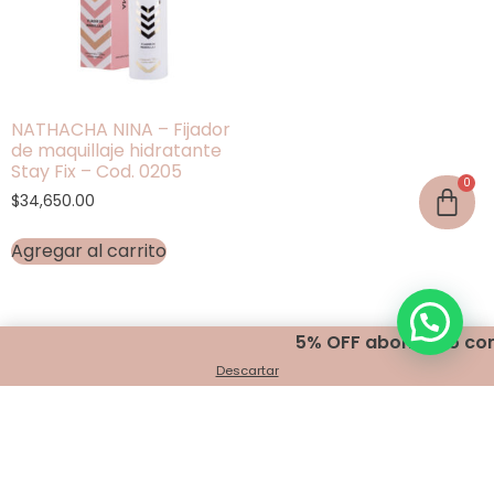
NATHACHA NINA – Fijador
de maquillaje hidratante
Stay Fix – Cod. 0205
$
34,650.00
Agregar al carrito
5% OFF abonando con t
Descartar
Encontranos en
Belgrano 401 - Bahía Blanca
+54 291 440 2999
info@indigomakeup.com.ar