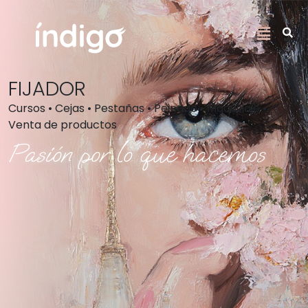
FIJADOR
Cursos • Cejas • Pestañas • Peinado • Maquillaje •
Venta de productos
Pasión por lo que hacemos