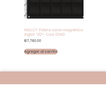
INGLOT Paleta vacia magnética
Inglot “20”- Cod. 0340
$
17,780.00
Agregar al carrito
Encontranos en
Belgrano 401 - Bahía Blanca