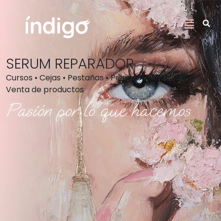
SERUM REPARADOR
Cursos • Cejas • Pestañas • Peinado • Maquillaje •
Venta de productos
Pasión por lo que hacemos