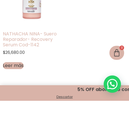
NATHACHA NINA- Suero
Reparador- Recovery
Serum Cod-1142
$
26,680.00
Leer más
5% OFF abonando con t
Descartar
Encontranos en
Belgrano 401 - Bahía Blanca
+54 291 440 2999
info@indigomakeup.com.ar