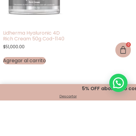
Lidherma Hyaluronic 4D
Rich Cream 50g Cod-1140
$
51,000.00
Agregar al carrito
5% OFF abonando con t
Descartar
Encontranos en
Belgrano 401 - Bahía Blanca
+54 291 440 2999
info@indigomakeup.com.ar
¡Seguínos!